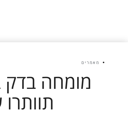
Cookie
אלו, חלק
מהפונקציות
באתר
עשויות
להיעלם.
שיווקי
מאמרים
על ידי
שיתוף
מומחה בדק ב
תחומי
העניין
וההתנהגות
תוותרו ע
שלך בעת
ביקורך
באתר,
תגדל
ההזדמנות
לראות תוכן