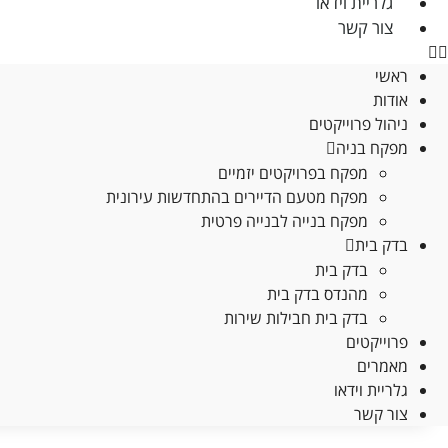
גלריית וידאו
סטטיסטיקות
צור קשר
כדי שנוכל
לשפר את
ראשי
תפקוד האתר
אודות
ומבנהו,
ניהול פרוייקטים
בהתבסס על
מפקח בניה
אופן השימוש
מפקח בפרויקטים יזמיים
באתר.
מפקח מטעם הדיירים בהתחדשות עירונית
מפקח בנייה לבנייה פרטית
חוויית
בדק בית
משתמש
בדק בית
כדי שהאתר
מהנדס בדק בית
שלנו יעבוד
בדק בית חבילות שירות
בצורה
פרוייקטים
מיטבית
מאמרים
במהלך
גלריית וידאו
ביקורך. אם
צור קשר
תסרב/י
לקובצי