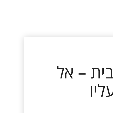
ית – אל
ליו