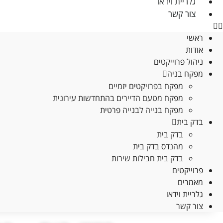
גלריית וידאו
סטטיסטיקות
צור קשר
כדי שנוכל
לשפר את
ראשי
תפקוד האתר
אודות
ומבנהו,
ניהול פרוייקטים
בהתבסס על
מפקח בניה
אופן השימוש
מפקח בפרויקטים יזמיים
באתר.
מפקח מטעם הדיירים בהתחדשות עירונית
מפקח בנייה לבנייה פרטית
חוויית
בדק בית
משתמש
בדק בית
כדי שהאתר
מהנדס בדק בית
שלנו יעבוד
בדק בית חבילות שירות
בצורה
פרוייקטים
מיטבית
מאמרים
במהלך
גלריית וידאו
ביקורך. אם
צור קשר
תסרב/י
לקובצי