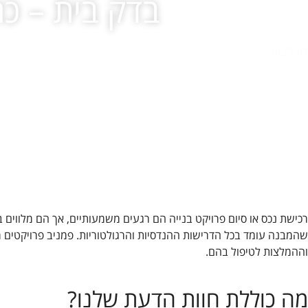
בדק בית – כ
Cookie
אלו, חלק
מהפונקציות
דף הבית
»
בדק בית – כתיבת חוות דעת מומחה לאיכות מבנים
באתר
עשויות
להיעלם.
שיווקי
על ידי
שיתוף
תחומי
העניין
וההתנהגות
רכישת נכס או סיום פרויקט בנייה הם רגעים משמעותיים, אך הם מלווים 
שלך בעת
שהמבנה עומד בכל הדרישות ההנדסיות והרגולטוריות. פמניב פרויקטים 
ביקורך
וההמלצות לטיפול בהם.
באתר,
תגדל
ההזדמנות
מה כוללת חוות הדעת שלנו?
לראות תוכן