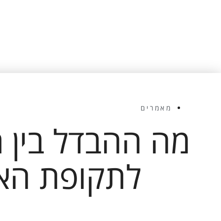
Cookie
אלו, חלק
מהפונקציות
באתר
עשויות
להיעלם.
שיווקי
מאמרים
על ידי
שיתוף
מה ההבדל בין 
תחומי
העניין
וההתנהגות
לתקופת האח
שלך בעת
ביקורך
באתר,
תגדל
ההזדמנות
לראות תוכן