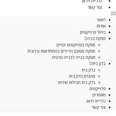
גלריית וידאו
סטטיסטיקות
צור קשר
כדי שנוכל
לשפר את
ראשי
תפקוד האתר
אודות
ומבנהו,
ניהול פרוייקטים
בהתבסס על
מפקח בניה
אופן השימוש
מפקח בפרויקטים יזמיים
באתר.
מפקח מטעם הדיירים בהתחדשות עירונית
מפקח בנייה לבנייה פרטית
חוויית
בדק בית
משתמש
בדק בית
כדי שהאתר
מהנדס בדק בית
שלנו יעבוד
בדק בית חבילות שירות
בצורה
פרוייקטים
מיטבית
מאמרים
במהלך
גלריית וידאו
ביקורך. אם
צור קשר
תסרב/י
לקובצי