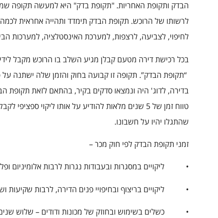
הבדק ותקופת האחריות. "תקופת בדק" היא למעשה תקופה שמ
לרשותו של הרוכש. תקופת הבדק תימדד ותהייה אחראית לכמה נ
לחיפוי, לצביעה, לרצפות, למערכת האינסטלציה, למערכות הבידו
בכל רכישת דירה מטעם קבלן מגיע השלב בו הרוכש מקבל לידי
“תקופת הבדק”. תקופה זו קבועה בחוק והזמן שלה ישתנה על פי
בדירה, לדוג' היה ונמצאו סדקים בקיר, בהתאם לזאת תקופת 
טווח זמן של 5 שנים מלאות להודיע על אותו ליקוי ספציפ
שהתגלו יהיו על חשבונו.
זמני תקופת הבדק לפי חוק מכר –
• ליקויים במסגרות ובעבודות נגרות לרבות אלומיניום ופלס
• ליקויים בריצוף ובחיפויי פנים הדירה, לרבות שקיעות וש
• כשלים בשימוש ובחוזק של מכונות ודודים – שלוש שנים